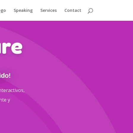
ogo
Speaking
Services
Contact
re
ido!
nteractivos,
nte y