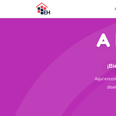
A
¡Bi
Aquí encont
dise