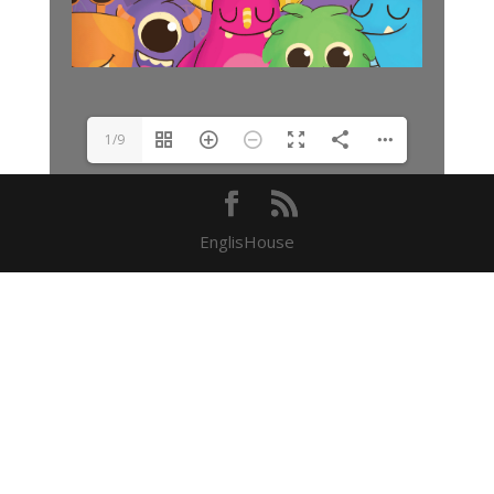
1/9
EnglisHouse